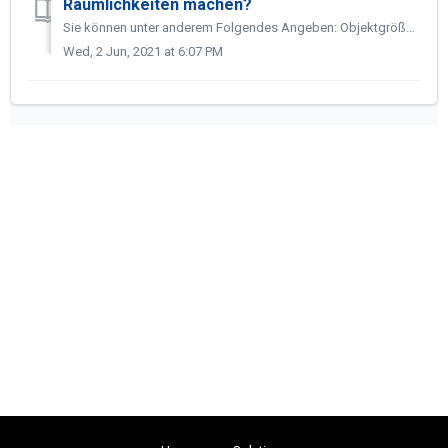
Räumlichkeiten machen?
Sie können unter anderem Folgendes Angeben: Objektgröße, Raumanzahl, Küchenanzahl, Anzahl der Badezimmer / WCs, Wandform, Fußbodenart, Arbeits- / Öffnungsze...
Wed, 2 Jun, 2021 at 6:07 PM